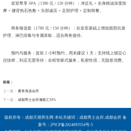
皇室尊享 SPA（1380 元 / 120 分钟）：净足礼 + 全身精油深度按
摩 + 腰背热石热敷 + 头部减压 + 足部护理 + 定制简餐。
商务臻选套（1780 元 / 150 分钟）：在皇室基础上增加面部抗衰
护理、淋巴排毒与专属茶歇，适合商务接待。
预约与服务：提前 2 小时预约，周末建议 1 天；支持线上锁定心
仪技师，到店无需等待；全程管家式服务，私密性强，无隐形消费。
标签：
上一篇：
桑拿海选会所
下一篇：
成都男士会所澜庭汇SPA
版权所有：成都天潮养生网 本站关键词：成都男士会所,成都会所 备
案号：
沪ICP备2024093554号-5