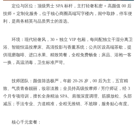
定位与区位：顶级男士 SPA 标杆，主打轻奢私密 + 高颜值 00 后
技师 + 定制化服务，位于核心商圈高端写字楼内，闹中取静，停车便
利，是商务精英与品质男士的首选。
环境：现代轻奢风，30 + 独立 VIP 包厢，每间配独立干湿分离卫
浴、智能恒温按摩床、高清投影与香薰系统；公共区设高端茶歇，提
供现磨咖啡、进口水果、精致简餐，全程免费畅食；床品、浴袍一客
一换，高温消毒，卫生标准严苛。
技师团队：颜值筛选极严，年龄 20-26 岁，00 后为主，五官精
致、气质青春靓丽，妆容淡雅；全员持高级按摩师 / 芳疗师证，经 3
个月专项培训，擅长全身精油 SPA、肩颈深度调理、筋膜放松、头部
减压；手法专业、力道精准，全程无推销、不尬聊，服务贴心有度。
核心千元套餐：